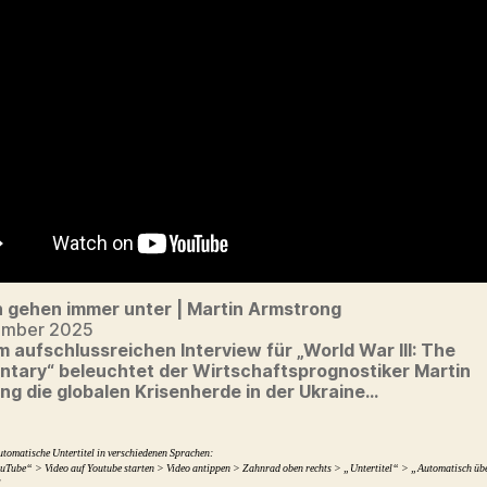
n gehen immer unter | Martin Armstrong
ember 2025
m aufschlussreichen Interview für „World War III: The
tary“ beleuchtet der Wirtschaftsprognostiker Martin
ng die globalen Krisenherde in der Ukraine…
utomatische Untertitel in verschiedenen Sprachen:
uTube“ > Video auf Youtube starten > Video antippen > Zahnrad oben rechts > „Untertitel“ > „Automatisch üb
]