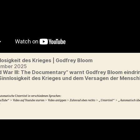
losigkeit des Krieges | Godfrey Bloom
ember 2025
d War III: The Documentary“ warnt Godfrey Bloom eindri
 Sinnlosigkeit des Krieges und dem Versagen der Mensch
utomatische Untertitel in verschiedenen Sprachen:
uTube“ > Video auf Youtube starten > Video antippen > Zahnrad oben rechts > „Untertitel“ > „Automatisch üb
]