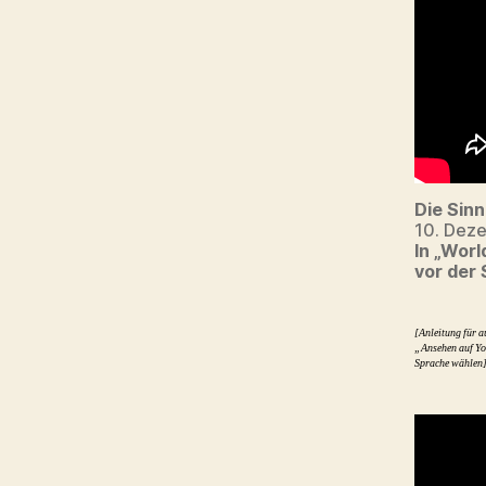
Die Sinn
10. Dez
In „Worl
vor der
[Anleitung für a
„Ansehen auf Yo
Sprache wählen