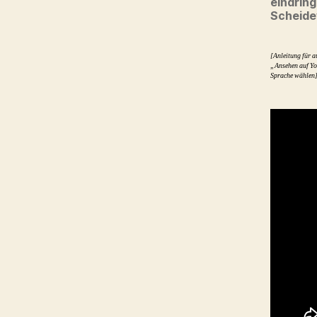
eindring
Scheide
[Anleitung für a
„Ansehen auf Yo
Sprache wählen