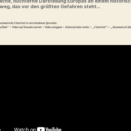
liche, nüchterne Darstellung Europas an einem historis
weg, das vor den größten Gefahren steht…
utomatische Untertitel in verschiedenen Sprachen:
uTube“ > Video auf Youtube starten > Video antippen > Zahnrad oben rechts > „Untertitel“ > „Automatisch üb
]