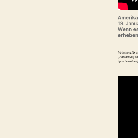
Amerika
19. Janu
Wenn es
erheben
[Anleitung für a
„Ansehen auf Yo
Sprache wählen