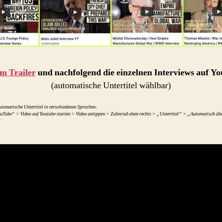
m Trailer
und nachfolgend die einzelnen Interviews auf Yo
(automatische Untertitel wählbar)
utomatische Untertitel in verschiedenen Sprachen:
uTube“ > Video auf Youtube starten > Video antippen > Zahnrad oben rechts > „Untertitel“ > „Automatisch üb
]