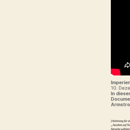
Imperie
10. Dez
In diese
Documen
Armstro
[Anleitung für a
„Ansehen auf Yo
Sprache wählen