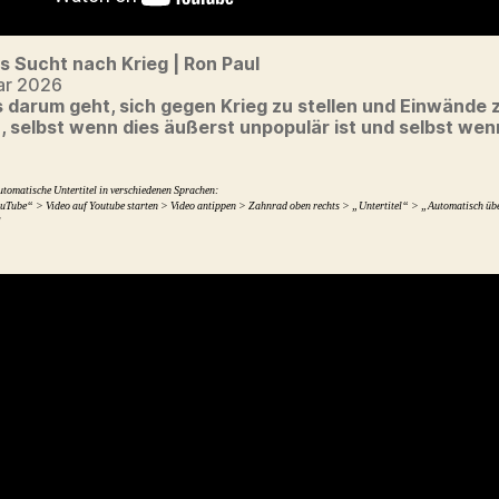
s Sucht nach Krieg | Ron Paul
ar 2026
 darum geht, sich gegen Krieg zu stellen und Einwände 
, selbst wenn dies äußerst unpopulär ist und selbst we
utomatische Untertitel in verschiedenen Sprachen:
uTube“ > Video auf Youtube starten > Video antippen > Zahnrad oben rechts > „Untertitel“ > „Automatisch üb
]