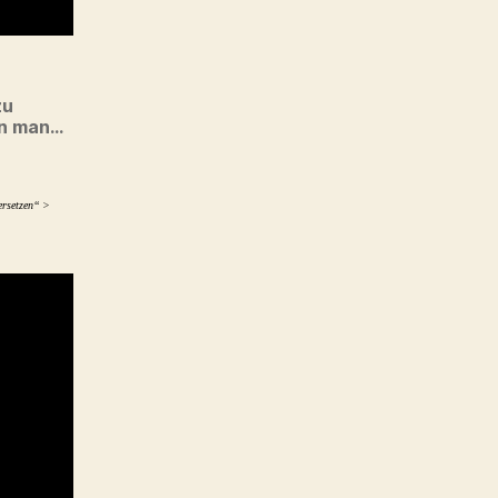
zu
nn man…
ersetzen“ >