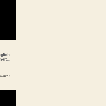
nglich
heit…
ersetzen“ >