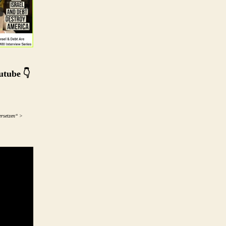
utube 👇
ersetzen“ >