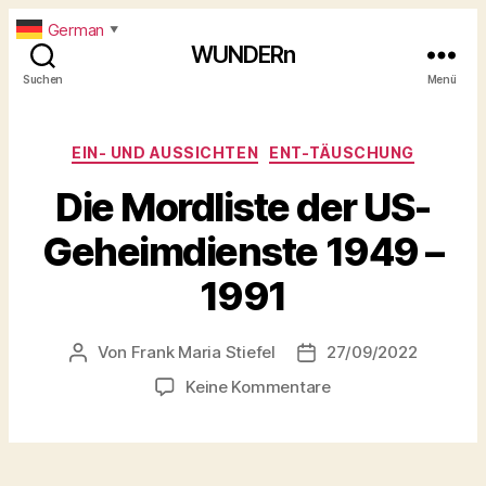
German
▼
WUNDERn
Suchen
Menü
Kategorien
EIN- UND AUSSICHTEN
ENT-TÄUSCHUNG
Die Mordliste der US-
Geheimdienste 1949 –
1991
Von
Frank Maria Stiefel
27/09/2022
Beitragsautor
Beitragsdatum
zu
Keine Kommentare
Die
Mordliste
der
US-