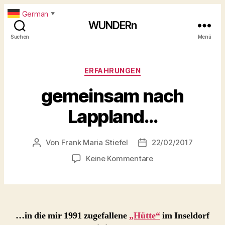
German
▼
WUNDERn
Suchen
Menü
Kategorien
ERFAHRUNGEN
gemeinsam nach
Lappland…
Von
Frank Maria Stiefel
22/02/2017
Beitragsautor
Beitragsdatum
zu
Keine Kommentare
gemeinsam
nach
Lappland…
…in die mir 1991 zugefallene
„Hütte“
im Inseldorf