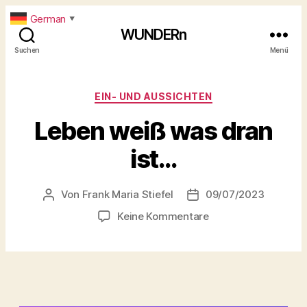
German
▼
WUNDERn
Suchen
Menü
Kategorien
EIN- UND AUSSICHTEN
Leben weiß was dran
ist…
Von
Frank Maria Stiefel
09/07/2023
Beitragsautor
Beitragsdatum
zu
Keine Kommentare
Leben
weiß
was
dran
ist…