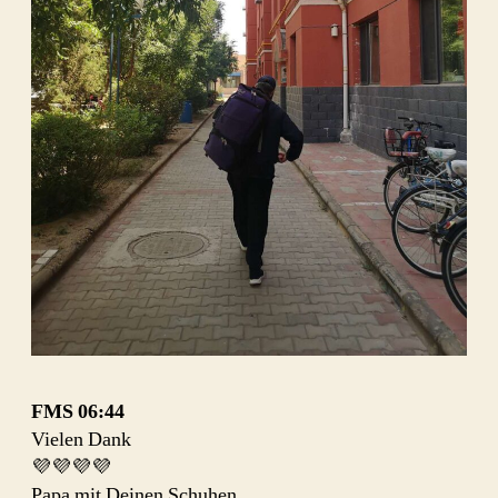
FMS
06:44
Vielen Dank
💜💜💜💜
Papa mit Deinen Schuhen