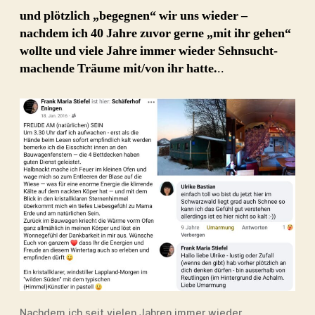
🥰
und plötzlich „begegnen“ wir uns wieder –
nachdem ich 40 Jahre zuvor gerne „mit ihr gehen“
wollte und viele Jahre immer wieder Sehnsucht-
machende Träume mit/von ihr hatte.
..
Nachdem ich seit vielen Jahren immer wieder