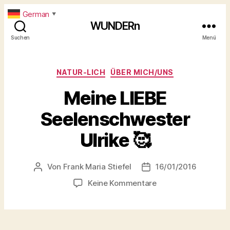
German
▼
WUNDERn
Suchen
Menü
Kategorien
NATUR-LICH
ÜBER MICH/UNS
Meine LIEBE
Seelenschwester
Ulrike 🥰
Von
Frank Maria Stiefel
16/01/2016
Beitragsautor
Beitragsdatum
zu
Keine Kommentare
Meine
LIEBE
Seelenschwester
Ulrike