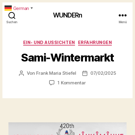
German
▼
WUNDERn
Suchen
Menü
Kategorien
EIN- UND AUSSICHTEN
ERFAHRUNGEN
Sami-Wintermarkt
Von
Frank Maria Stiefel
07/02/2025
Beitragsautor
Beitragsdatum
zu
1 Kommentar
Sami-
Wintermarkt