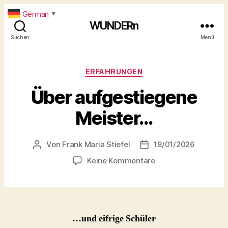
German
▼
WUNDERn
Suchen
Menü
Kategorien
ERFAHRUNGEN
Über aufgestiegene
Meister…
Von
Frank Maria Stiefel
18/01/2026
Beitragsautor
Beitragsdatum
zu
Keine Kommentare
Über
aufgestiegene
Meister…
…und eifrige Schüler