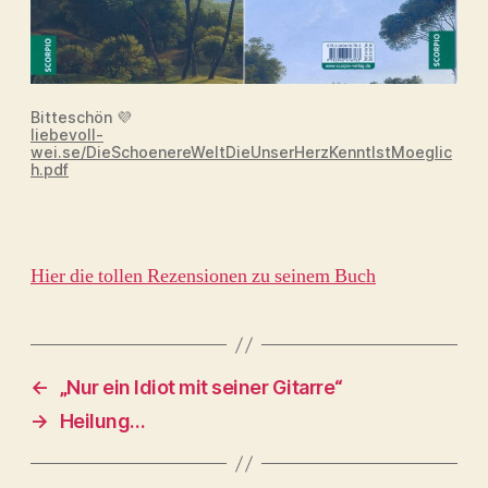
Bitteschön 💜
liebevoll-
wei.se/DieSchoenereWeltDieUnserHerzKenntIstMoeglic
h.pdf
Hier die tollen Rezensionen zu seinem Buch
←
„Nur ein Idiot mit seiner Gitarre“
→
Heilung…