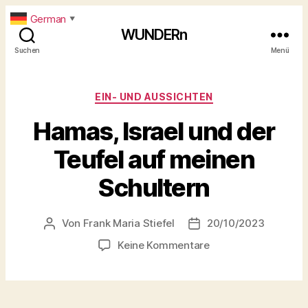
German
▼
WUNDERn
Suchen
Menü
Kategorien
EIN- UND AUSSICHTEN
Hamas, Israel und der
Teufel auf meinen
Schultern
Von
Frank Maria Stiefel
20/10/2023
Beitragsautor
Beitragsdatum
zu
Keine Kommentare
Hamas,
Israel
und
der