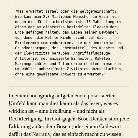
"Was erwartet Israel oder die Weltgemeinschaft? 
Wie kann man 2,3 Millionen Menschen in Gaza, von 
denen die Hälfte arbeitslos ist, 16 Jahre lang in 
einem der am dichtesten besiedelten Flecken der 
Erde gefangen halten, das Leben seiner Bewohner, 
von denen die Hälfte Kinder sind, auf das 
Existenzminimum reduzieren, sie der medizinischen 
Grundversorgung, der Lebensmittel, des Wassers und 
der Elektrizität berauben, Angriffsflugzeuge, 
Artillerie, mechanisierte Einheiten, Raketen, 
Marinegeschütze und Infanterieeinheiten einsetzen, 
um wahllos unbewaffnete Zivilisten abzuschlachten, 
ohne eine gewaltsame Antwort zu erwarten?"
In einem hochgradig aufgeladenen, polarisierten
Umfeld kann man dies kaum als das lesen, was es
wirklich ist – eine Erklärung – und nicht als
Rechtfertigung. Im Gut-gegen-Böse-Denken stört jede
Erklärung außer dem Bösen (oder einem Codewort
dafür) das Narrativ, das es einfach macht zu wissen,