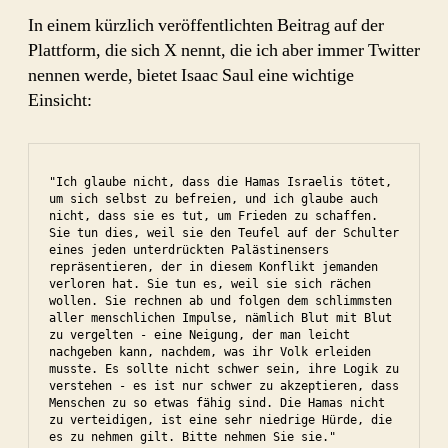
In einem kürzlich veröffentlichten Beitrag auf der
Plattform, die sich X nennt, die ich aber immer Twitter
nennen werde, bietet Isaac Saul eine wichtige
Einsicht:
"Ich glaube nicht, dass die Hamas Israelis tötet, 
um sich selbst zu befreien, und ich glaube auch 
nicht, dass sie es tut, um Frieden zu schaffen. 
Sie tun dies, weil sie den Teufel auf der Schulter 
eines jeden unterdrückten Palästinensers 
repräsentieren, der in diesem Konflikt jemanden 
verloren hat. Sie tun es, weil sie sich rächen 
wollen. Sie rechnen ab und folgen dem schlimmsten 
aller menschlichen Impulse, nämlich Blut mit Blut 
zu vergelten - eine Neigung, der man leicht 
nachgeben kann, nachdem, was ihr Volk erleiden 
musste. Es sollte nicht schwer sein, ihre Logik zu 
verstehen - es ist nur schwer zu akzeptieren, dass 
Menschen zu so etwas fähig sind. Die Hamas nicht 
zu verteidigen, ist eine sehr niedrige Hürde, die 
es zu nehmen gilt. Bitte nehmen Sie sie."