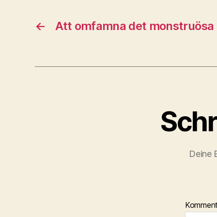
←
Att omfamna det monstruösa
Schr
Deine E
Kommen