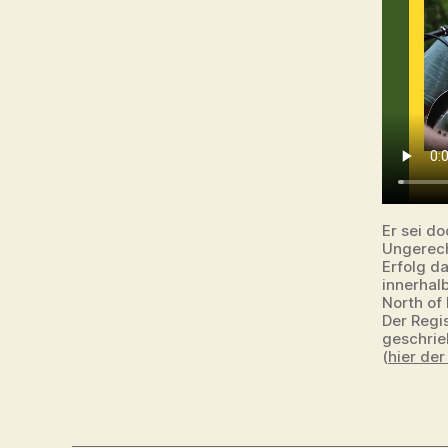
Er sei do
Ungerech
Erfolg d
innerhal
North of
Der Regi
geschrieb
(
hier de