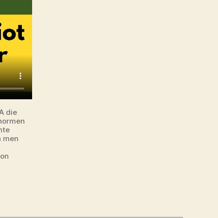
A die
enormen
hte
ch men
ion