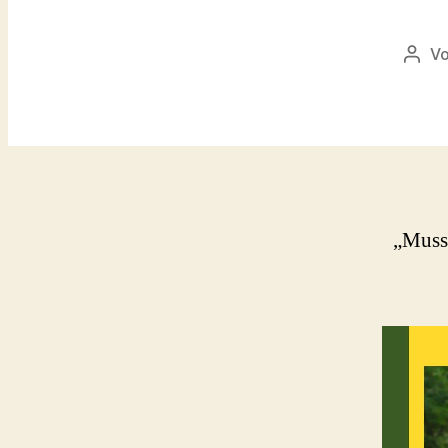
V
Beit
„Muss