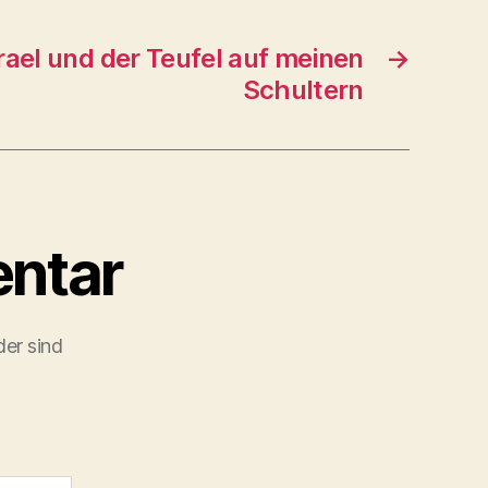
rael und der Teufel auf meinen
→
Schultern
ntar
der sind